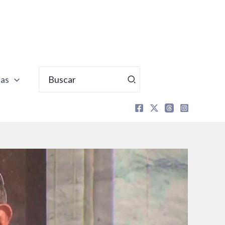
Buscar
tas
por: