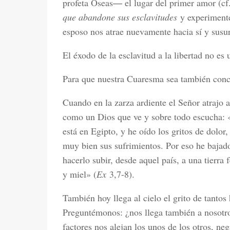
profeta Oseas― el lugar del primer amor (cf
que abandone sus esclavitudes
y experimente
esposo nos atrae nuevamente hacia sí y susu
El éxodo de la esclavitud a la libertad no es
Para que nuestra Cuaresma sea también concr
Cuando en la zarza ardiente el Señor atrajo 
como un Dios que ve y sobre todo escucha: «
está en Egipto, y he oído los gritos de dolor
muy bien sus sufrimientos. Por eso he bajado 
hacerlo subir, desde aquel país, a una tierra 
y miel» (
Ex
3,7-8).
También hoy llega al cielo el grito de tant
Preguntémonos: ¿nos llega también a noso
factores nos alejan los unos de los otros, ne