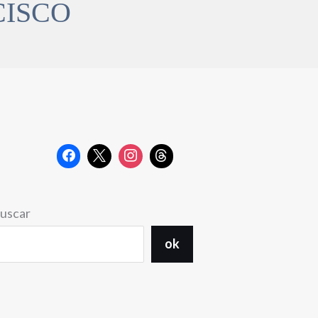
CISCO
uscar
ok