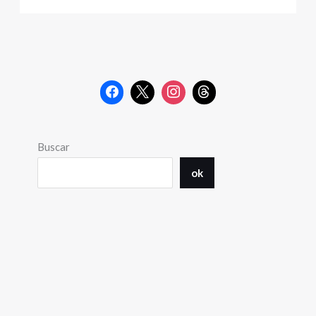
Buscar
ok