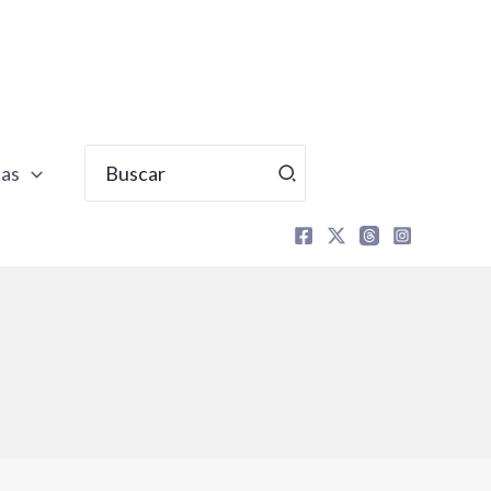
Buscar
tas
por: