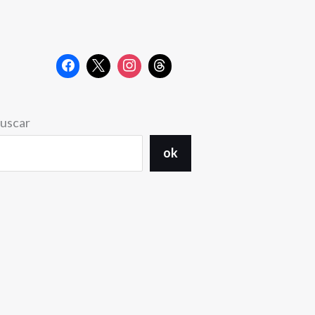
uscar
ok