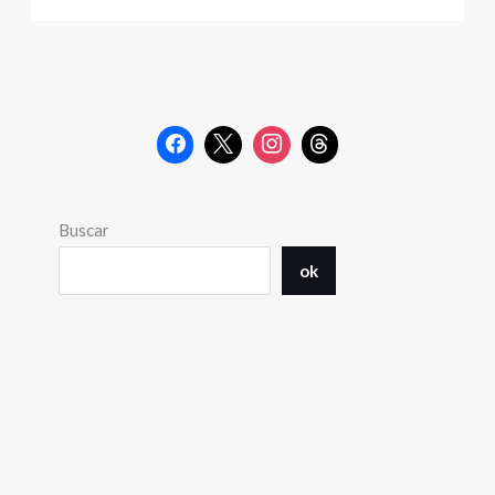
Buscar
ok