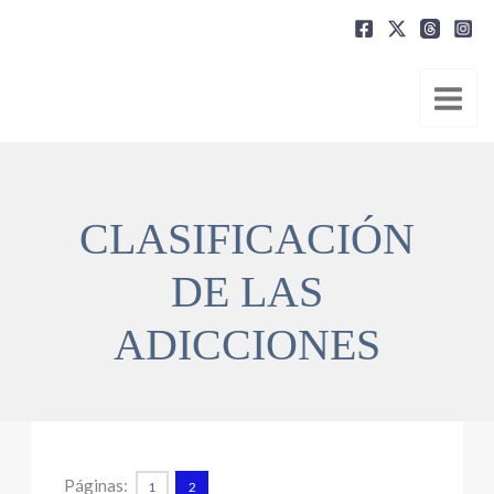
Ir
al
contenido
CLASIFICACIÓN
DE LAS
ADICCIONES
Páginas:
1
2