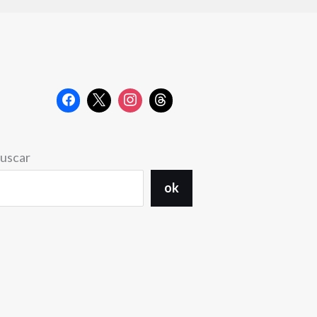
uscar
ok