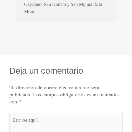
Cayetano, San Donato y San Miguel de la
Mora
Deja un comentario
Tu dirección de correo electrónico no será
publicada.
Los campos obligatorios están marcados
con
*
Escribe
aquí...