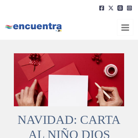
Ir
al
contenido
NAVIDAD: CARTA
AL NIÑO DIOS