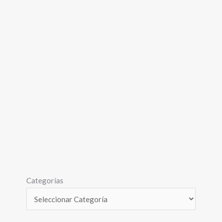
Categorías