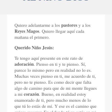
pastores
Quiero adelantarme a los
y a los
Reyes Magos
. Quiero llegar aquí cada
mañana el primero.
Querido Niño Jesús:
Te tengo aquí presente en este rato de
adoración
. Pienso en ti y te pienso. Sí,
parece lo mismo pero en realidad no lo es.
Muchas veces pienso en ti, me acuerdo de ti,
pero no te pienso. Es como decir que falta
algo de camino para que de mi mente llegues
corazón
a mi
. Bueno, en realidad estoy
enamorado de ti, pero mucho menos de lo
que tú lo estás de mí. Y ese es el camino que
quiero recorrer. En el fondo tú ya estás en mi