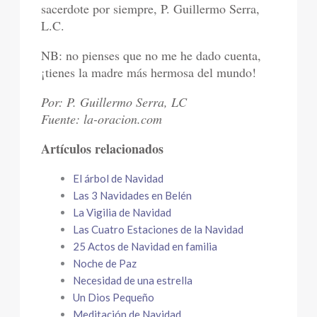
sacerdote por siempre, P. Guillermo Serra,
L.C.
NB: no pienses que no me he dado cuenta,
¡tienes la madre más hermosa del mundo!
Por: P. Guillermo Serra, LC
Fuente: la-oracion.com
Artículos relacionados
El árbol de Navidad
Las 3 Navidades en Belén
La Vigilia de Navidad
Las Cuatro Estaciones de la Navidad
25 Actos de Navidad en familia
Noche de Paz
Necesidad de una estrella
Un Dios Pequeño
Meditación de Navidad