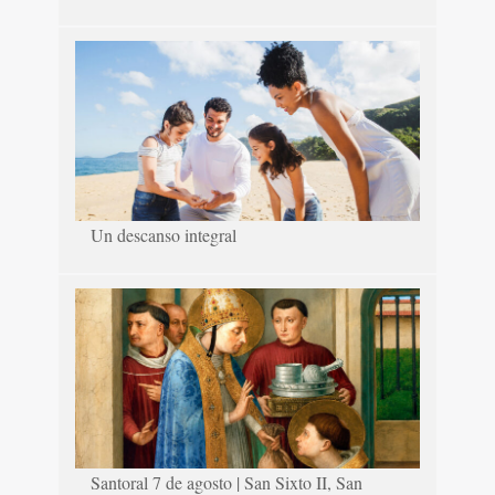
Un descanso integral
Santoral 7 de agosto | San Sixto II, San