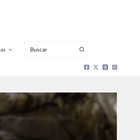
Buscar
tas
por: