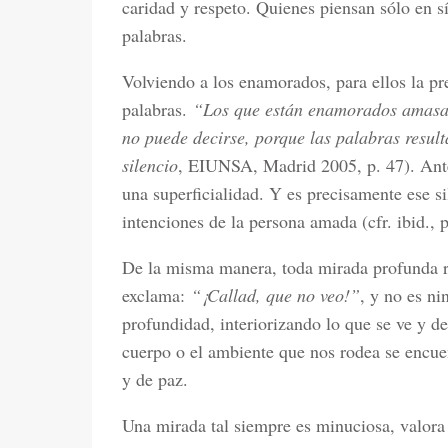
caridad y respeto. Quienes piensan sólo en s
palabras.
Volviendo a los enamorados, para ellos la p
palabras.
“Los que están enamorados amasan 
no puede decirse, porque las palabras resul
silencio
, EIUNSA, Madrid 2005, p. 47). Ante 
una superficialidad. Y es precisamente ese si
intenciones de la persona amada (cfr. ibid., p
De la misma manera, toda mirada profunda r
exclama:
“¡Callad, que no veo!”
, y no es n
profundidad, interiorizando lo que se ve y de
cuerpo o el ambiente que nos rodea se encuent
y de paz.
Una mirada tal siempre es minuciosa, valora 