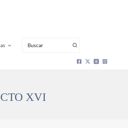
Buscar
tas
por:
ICTO XVI