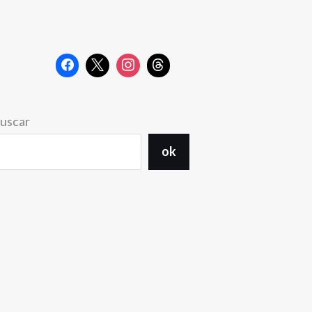
uscar
ok