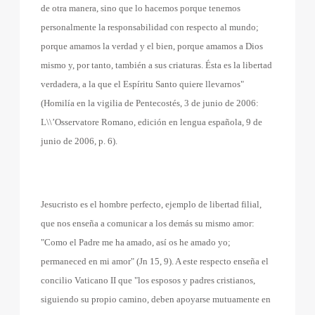
de otra manera, sino que lo hacemos porque tenemos
personalmente la responsabilidad con respecto al mundo;
porque amamos la verdad y el bien, porque amamos a Dios
mismo y, por tanto, también a sus criaturas. Ésta es la libertad
verdadera, a la que el Espíritu Santo quiere llevarnos"
(Homilía en la vigilia de Pentecostés, 3 de junio de 2006:
L\\’Osservatore Romano, edición en lengua española, 9 de
junio de 2006, p. 6).
Jesucristo es el hombre perfecto, ejemplo de libertad filial,
que nos enseña a comunicar a los demás su mismo amor:
"Como el Padre me ha amado, así os he amado yo;
permaneced en mi amor" (Jn 15, 9). A este respecto enseña el
concilio Vaticano II que "los esposos y padres cristianos,
siguiendo su propio camino, deben apoyarse mutuamente en