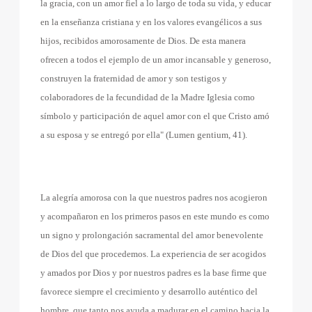
la gracia, con un amor fiel a lo largo de toda su vida, y educar
en la enseñanza cristiana y en los valores evangélicos a sus
hijos, recibidos amorosamente de Dios. De esta manera
ofrecen a todos el ejemplo de un amor incansable y generoso,
construyen la fraternidad de amor y son testigos y
colaboradores de la fecundidad de la Madre Iglesia como
símbolo y participación de aquel amor con el que Cristo amó
a su esposa y se entregó por ella" (Lumen gentium, 41).
La alegría amorosa con la que nuestros padres nos acogieron
y acompañaron en los primeros pasos en este mundo es como
un signo y prolongación sacramental del amor benevolente
de Dios del que procedemos. La experiencia de ser acogidos
y amados por Dios y por nuestros padres es la base firme que
favorece siempre el crecimiento y desarrollo auténtico del
hombre, que tanto nos ayuda a madurar en el camino hacia la