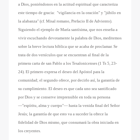
a Dios, poniéndonos en la actitud espiritual que caracteriza
este tiempo de gracia:
"vigilancia en la oración" y "júbilo en
la alabanza" (cf. Misal romano, Prefacio II de Adviento).
Siguiendo el ejemplo de María santísima, que nos enseña a
vivir escuchando devotamente la palabra de Dios, meditemos
sobre la breve lectura bíblica que se acaba de proclamar. Se
trata de dos versículos que se encuentran al final de la
primera carta de san Pablo a los Tesalonicenses (1 Ts 5, 23-
24). El primero expresa el deseo del Apóstol para la
comunidad; el segundo ofrece, por decirlo así, la garantía de
su cumplimiento. El deseo es que cada uno sea santificado
por Dios y se conserve irreprensible en toda su persona
—"espíritu, alma y cuerpo"— hasta la venida final del Señor
Jesús; la garantía de que esto va a suceder la ofrece la
fidelidad de Dios mismo, que consumará la obra iniciada en
los creyentes.