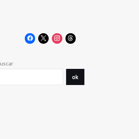
uscar
ok