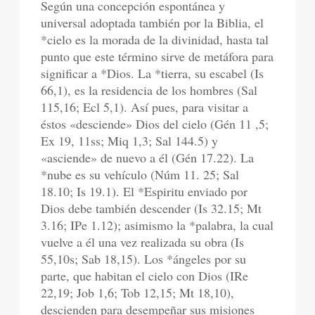
Según una concepción espontánea y
universal adoptada también por la Biblia, el
*cielo es la morada de la divinidad, hasta tal
punto que este término sirve de metáfora para
significar a *Dios. La *tierra, su escabel (Is
66,1), es la residencia de los hombres (Sal
115,16; Ecl 5,1). Así pues, para visitar a
éstos «desciende» Dios del cielo (Gén 11 ,5;
Ex 19, 11ss; Miq 1,3; Sal 144.5) y
«asciende» de nuevo a él (Gén 17.22). La
*nube es su vehículo (Núm 11. 25; Sal
18.10; Is 19.1). El *Espiritu enviado por
Dios debe también descender (Is 32.15; Mt
3.16; IPe 1.12); asimismo la *palabra, la cual
vuelve a él una vez realizada su obra (Is
55,10s; Sab 18,15). Los *ángeles por su
parte, que habitan el cielo con Dios (IRe
22,19; Job 1,6; Tob 12,15; Mt 18,10),
descienden para desempeñar sus misiones