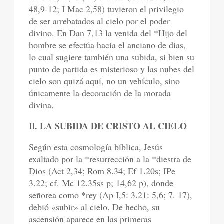
48,9-12; I Mac 2,58) tuvieron el privilegio
de ser arrebatados al cielo por el poder
divino. En Dan 7,13 la venida del *Hijo del
hombre se efectúa hacia el anciano de dias,
lo cual sugiere también una subida, si bien su
punto de partida es misterioso y las nubes del
cielo son quizá aquí, no un vehículo, sino
únicamente la decoración de la morada
divina.
Il. LA SUBIDA DE CRISTO AL CIELO
Según esta cosmología bíblica, Jesús
exaltado por la *resurrección a la *diestra de
Dios (Act 2,34; Rom 8.34; Ef 1.20s; IPe
3.22; cf. Mc 12.35ss p; 14,62 p), donde
señorea como *rey (Ap I,5: 3.21: 5,6; 7. 17),
debió «subir» al cielo. De hecho, su
ascensión aparece en las primeras