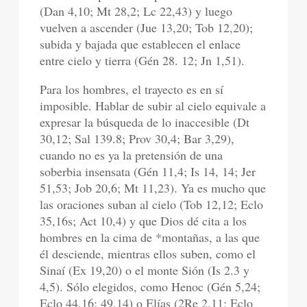
(Dan 4,10; Mt 28,2; Lc 22,43) y luego
vuelven a ascender (Jue 13,20; Tob 12,20);
subida y bajada que establecen el enlace
entre cielo y tierra (Gén 28. 12; Jn 1,51).
Para los hombres, el trayecto es en sí
imposible. Hablar de subir al cielo equivale a
expresar la búsqueda de lo inaccesible (Dt
30,12; Sal 139.8; Prov 30,4; Bar 3,29),
cuando no es ya la pretensión de una
soberbia insensata (Gén 11,4; Is 14, 14; Jer
51,53; Job 20,6; Mt 11,23). Ya es mucho que
las oraciones suban al cielo (Tob 12,12; Eclo
35,16s; Act 10,4) y que Dios dé cita a los
hombres en la cima de *montañas, a las que
él desciende, mientras ellos suben, como el
Sinaí (Ex 19,20) o el monte Sión (Is 2.3 y
4,5). Sólo elegidos, como Henoc (Gén 5,24;
Eclo 44,16; 49,14) o Elías (2Re 2.11; Eclo