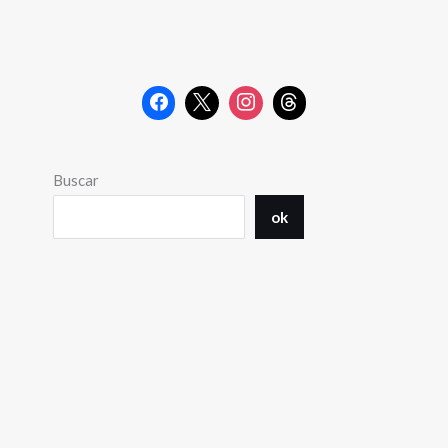
Buscar
ok