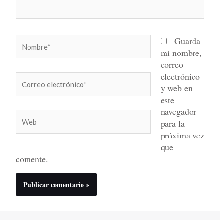
Nombre*
Guarda
mi nombre,
correo
electrónico
Correo
y web en
electrónico*
este
navegador
Web
para la
próxima vez
que
comente.