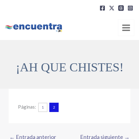
Ir
al
contenido
¡AH QUE CHISTES!
Páginas:
1
2
←
Entrada anterior
Entrada siguiente
→