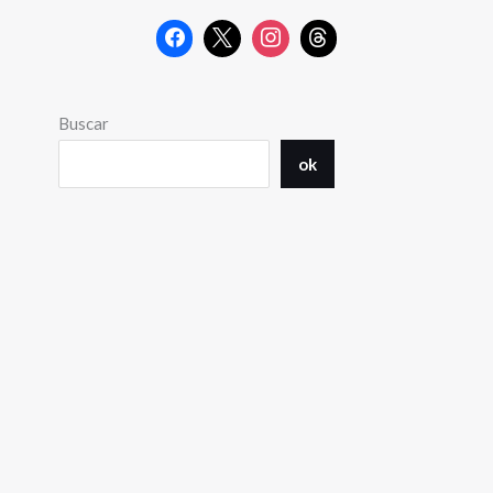
Buscar
ok