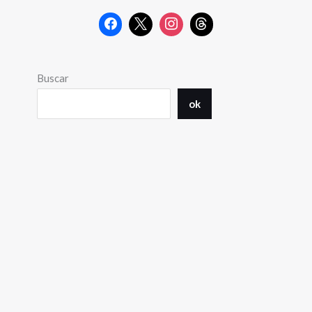
Buscar
ok