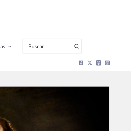
Buscar
tas
por: