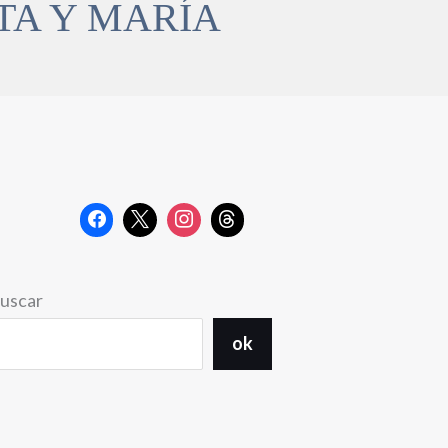
TA Y MARÍA
uscar
ok