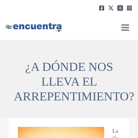
Ir
al
contenido
¿A DÓNDE NOS
LLEVA EL
ARREPENTIMIENTO?
La