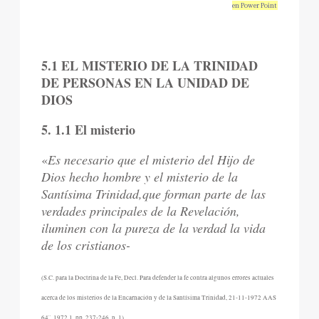
en Power Point
5.1 EL MISTERIO DE LA TRINIDAD
DE PERSONAS EN LA UNIDAD DE
DIOS
5. 1.1 El misterio
«
Es necesario que el misterio del Hijo de
Dios hecho hombre y el misterio de la
Santísima Trinidad,que forman parte de las
verdades principales de la Revelación,
iluminen con la pureza de la verdad la vida
de los cristianos-
(S.C. para la Doctrina de la Fe, Decl. Para defender la fe contra algunos errores actuales
acerca de los misterios de la Encarnación y de la Santísima Trinidad, 21-11-1972 AAS
64¨, 1972,1, pp. 237-246, n. 1).