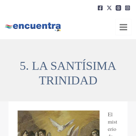
Ir
al
contenido
5. LA SANTÍSIMA
TRINIDAD
El
mist
erio