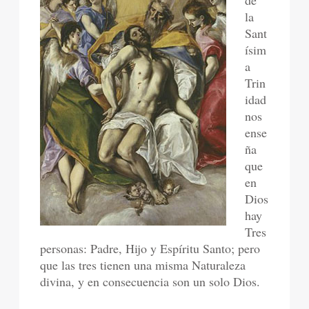
de
la
Sant
ísim
a
Trin
idad
nos
ense
ña
que
en
Dios
hay
Tres
personas: Padre, Hijo y Espíritu Santo; pero
que las tres tienen una misma Naturaleza
divina, y en consecuencia son un solo Dios.