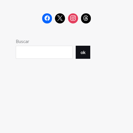
Buscar
ok