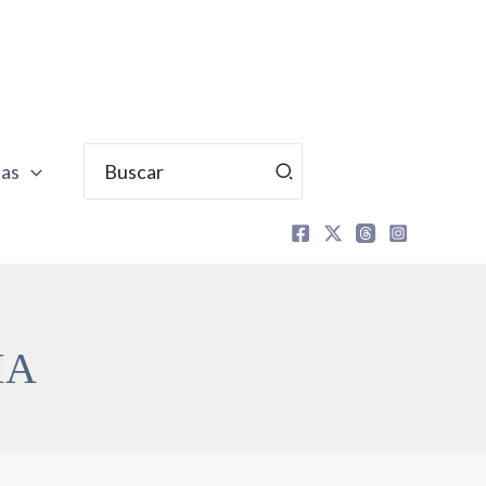
Buscar
tas
por:
MA