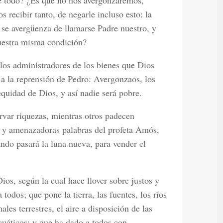
de todo? ¿Es que no nos avergonzaremos,
 recibir tanto, de negarle incluso esto: la
 se avergüenza de llamarse Padre nuestro, y
uestra misma condición?
s administradores de los bienes que Dios
a la reprensión de Pedro: Avergonzaos, los
 equidad de Dios, y así nadie será pobre.
var riquezas, mientras otros padecen
s y amenazadoras palabras del profeta Amós,
ndo pasará la luna nueva, para vender el
os, según la cual hace llover sobre justos y
 todos; que pone la tierra, las fuentes, los ríos
les terrestres, el aire a disposición de las
acuáticos; y que ha dado a todos con