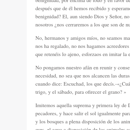
benignidad, por encima de todo y en favor 
después que de él hemos recibido y esperamos
benignidad? El, aun siendo Dios y Señor, no
nosotros ¿nos cerraremos a los que son de n
No, hermanos y amigos míos, no seamos malo
nos ha regalado, no nos hagamos acreedores 
que retenéis lo ajeno, esforzaos en imitar la
No pongamos nuestro afán en reunir y conser
necesidad, no sea que nos alcancen las dura
cuando dice: Escuchad, los que decís.-«¿Cuá
trigo, y el sábado, para ofirecer el grano? »
Imitemos aquella suprema y primera ley de Di
pecadores, y hace salir el sol igualmente para
y los bosques a plena disposición de los anima
aves, el agua a disposición de los animales 