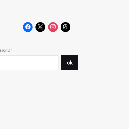
uscar
ok