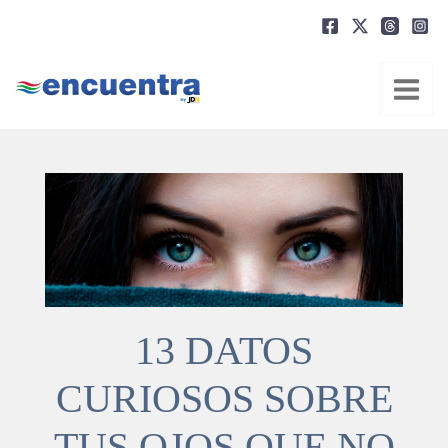
Ir
al
contenido
13 DATOS
CURIOSOS SOBRE
TUS OJOS QUE NO