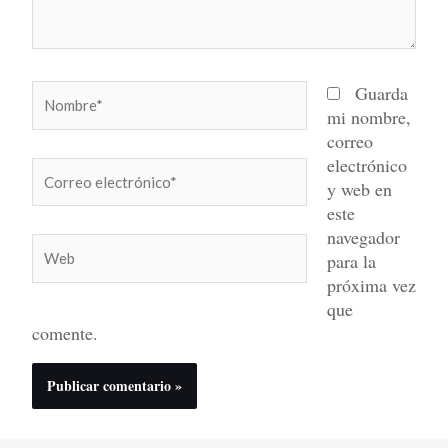
Nombre*
Guarda
mi nombre,
correo
electrónico
Correo
y web en
electrónico*
este
navegador
Web
para la
próxima vez
que
comente.