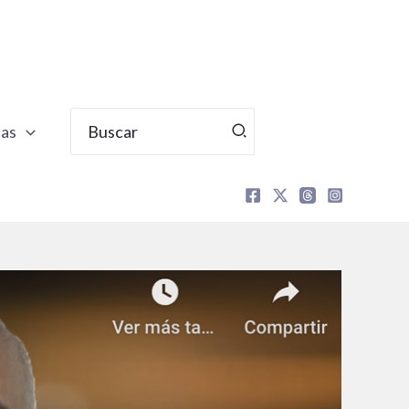
Buscar
tas
por: