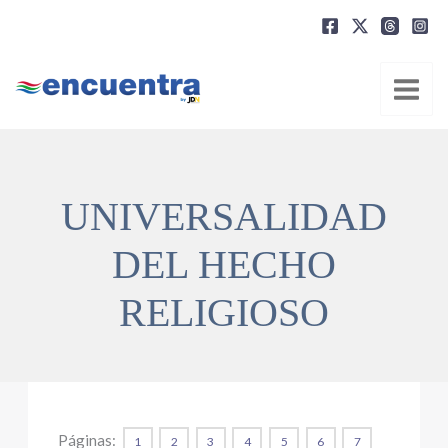
Ir
al
contenido
UNIVERSALIDAD
DEL HECHO
RELIGIOSO
Páginas:
1
2
3
4
5
6
7