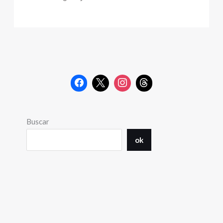
Buscar
ok