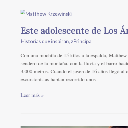
Este
adolescente
Este adolescente de Los Á
de
Los
Historias que inspiran
,
zPrincipal
Ángeles
va
Con una mochila de 15 kilos a la espalda, Matthew
más
sendero de la montaña, con la lluvia y el barro hac
allá
3.000 metros. Cuando el joven de 16 años llegó al 
excursionistas habían recorrido unos
Leer más »