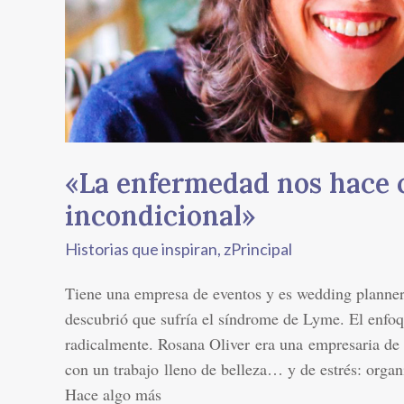
el
amor
incondicional»
«La enfermedad nos hace c
incondicional»
Historias que inspiran
,
zPrincipal
Tiene una empresa de eventos y es wedding planner,
descubrió que sufría el síndrome de Lyme. El enfo
radicalmente. Rosana Oliver era una empresaria d
con un trabajo lleno de belleza… y de estrés: orga
Hace algo más