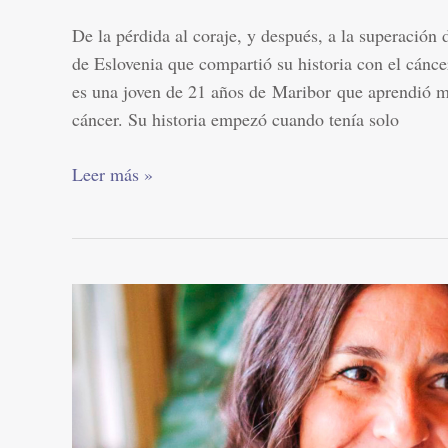
De la pérdida al coraje, y después, a la superació
de Eslovenia que compartió su historia con el cáncer
es una joven de 21 años de Maribor que aprendió mu
cáncer. Su historia empezó cuando tenía solo
Leer más »
«La
enfermedad
nos
hace
crecer
hacia