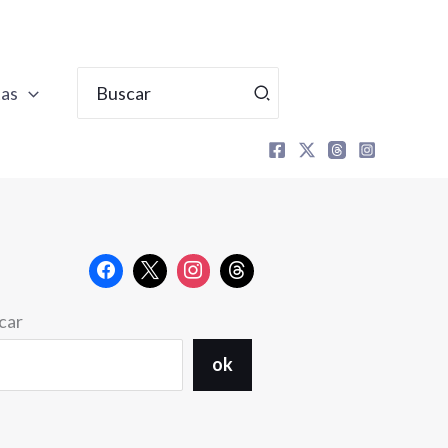
Buscar
tas
por:
car
ok