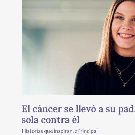
El
cáncer
se
llevó
a
su
padre,
luego
ella
luchó
sola
contra
él
El cáncer se llevó a su pad
sola contra él
Historias que inspiran
,
zPrincipal