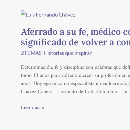
Aferrado
a
Aferrado a su fe, médico 
su
fe,
significado de volver a c
médico
2TEMAS
,
Historias que inspiran
colombiano
conoce
Determinación, fe y disciplina son palabras que de
el
tomó 13 años para volver a ejercer su profesión en 
significado
años. Hoy ejerce como especialista en endocrinolog
de
Chávez Capera — oriundo de Cali, Colombia — a
volver
a
Leer más »
comenzar