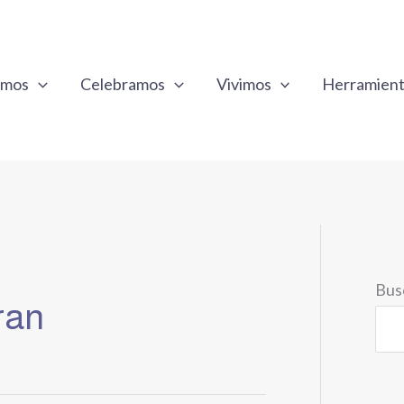
emos
Celebramos
Vivimos
Herramien
Bus
ran