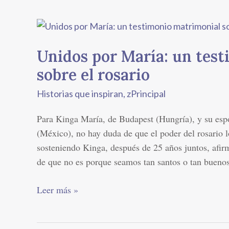
Unidos
por
Unidos por María: un tes
María:
un
sobre el rosario
testimonio
Historias que inspiran
,
zPrincipal
matrimonial
sobre
Para Kinga María, de Budapest (Hungría), y su esp
el
(México), no hay duda de que el poder del rosario 
rosario
sosteniendo Kinga, después de 25 años juntos, afir
de que no es porque seamos tan santos o tan bueno
Leer más »