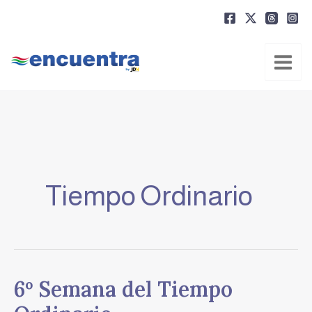
Ir
al
contenido
Tiempo Ordinario
6º
6º Semana del Tiempo
Semana