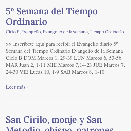
5º
5º Semana del Tiempo
Semana
Ordinario
del
Tiempo
Ciclo B
,
Evangelio
,
Evangelio de la semana
,
Tiempo Ordinario
Ordinario
>> Inscríbete aquí para recibir el Evangelio diario 5º
Semana del Tiempo Ordinario Evangelio de la Semana
Ciclo B DOM Marcos 1, 29-39 LUN Marcos 6, 53-56
MAR Juan 2, 1-11 MIE Marcos 7,14-23 JUE Marcos 7,
24-30 VIE Lucas 10, 1-9 SAB Marcos 8, 1-10
Leer más »
San
San Cirilo, monje y San
Cirilo,
Metodio, obispo, patrones