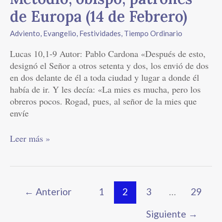
monje
y
de Europa (14 de Febrero)
San
Adviento
,
Evangelio
,
Festividades
,
Tiempo Ordinario
Metodio,
obispo,
Lucas 10,1-9 Autor: Pablo Cardona «Después de esto,
patrones
designó el Señor a otros setenta y dos, los envió de dos
de
en dos delante de él a toda ciudad y lugar a donde él
Europa
había de ir. Y les decía: «La mies es mucha, pero los
(14
obreros pocos. Rogad, pues, al señor de la mies que
de
envíe
Febrero)
Leer más »
←
Anterior
1
2
3
…
29
Siguiente
→