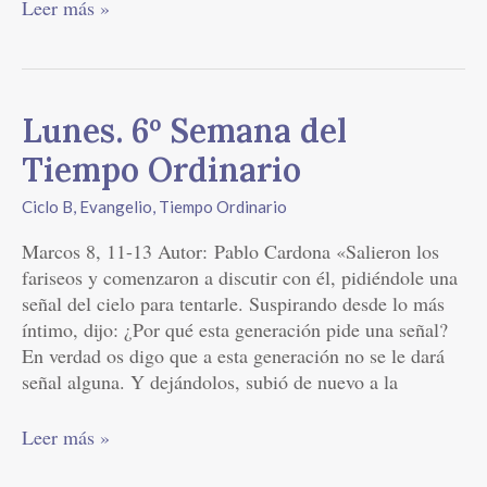
Leer más »
Lunes.
Lunes. 6º Semana del
6º
Tiempo Ordinario
Semana
del
Ciclo B
,
Evangelio
,
Tiempo Ordinario
Tiempo
Marcos 8, 11-13 Autor: Pablo Cardona «Salieron los
Ordinario
fariseos y comenzaron a discutir con él, pidiéndole una
señal del cielo para tentarle. Suspirando desde lo más
íntimo, dijo: ¿Por qué esta generación pide una señal?
En verdad os digo que a esta generación no se le dará
señal alguna. Y dejándolos, subió de nuevo a la
Leer más »