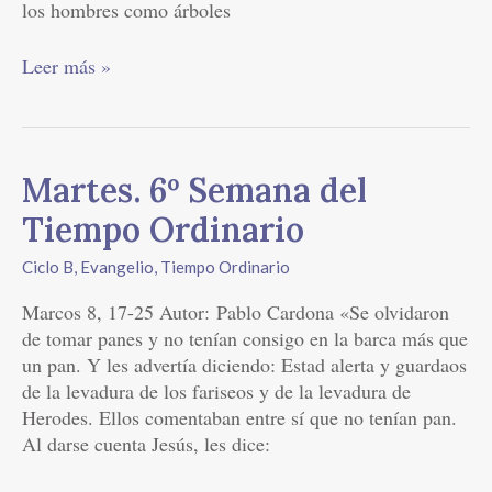
los hombres como árboles
Leer más »
Martes.
Martes. 6º Semana del
6º
Tiempo Ordinario
Semana
del
Ciclo B
,
Evangelio
,
Tiempo Ordinario
Tiempo
Marcos 8, 17-25 Autor: Pablo Cardona «Se olvidaron
Ordinario
de tomar panes y no tenían consigo en la barca más que
un pan. Y les advertía diciendo: Estad alerta y guardaos
de la levadura de los fariseos y de la levadura de
Herodes. Ellos comentaban entre sí que no tenían pan.
Al darse cuenta Jesús, les dice: