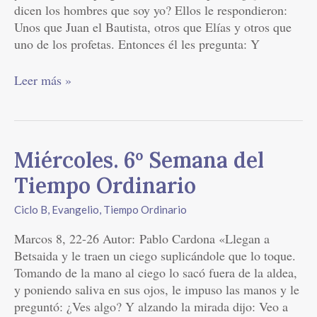
dicen los hombres que soy yo? Ellos le respondieron:
Unos que Juan el Bautista, otros que Elías y otros que
uno de los profetas. Entonces él les pregunta: Y
Leer más »
Miércoles.
Miércoles. 6º Semana del
6º
Tiempo Ordinario
Semana
del
Ciclo B
,
Evangelio
,
Tiempo Ordinario
Tiempo
Marcos 8, 22-26 Autor: Pablo Cardona «Llegan a
Ordinario
Betsaida y le traen un ciego suplicándole que lo toque.
Tomando de la mano al ciego lo sacó fuera de la aldea,
y poniendo saliva en sus ojos, le impuso las manos y le
preguntó: ¿Ves algo? Y alzando la mirada dijo: Veo a