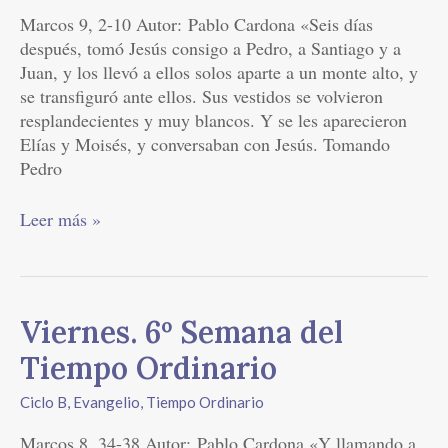
Tiempo
Marcos 9, 2-10 Autor: Pablo Cardona «Seis días
Ordinario
después, tomó Jesús consigo a Pedro, a Santiago y a
Juan, y los llevó a ellos solos aparte a un monte alto, y
se transfiguró ante ellos. Sus vestidos se volvieron
resplandecientes y muy blancos. Y se les aparecieron
Elías y Moisés, y conversaban con Jesús. Tomando
Pedro
Leer más »
Viernes.
Viernes. 6º Semana del
6º
Tiempo Ordinario
Semana
del
Ciclo B
,
Evangelio
,
Tiempo Ordinario
Tiempo
Marcos 8, 34-38 Autor: Pablo Cardona «Y llamando a
Ordinario