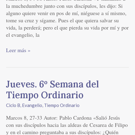
la muchedumbre junto con sus discípulos, les dijo: Si
alguno quiere venir en pos de mí, niéguese a sí mismo,
tome su cruz y sígame. Pues el que quiera salvar su
vida, la perderá; pero el que pierda su vida por mí y por
el evangelio, la
Leer más »
Jueves.
Jueves. 6º Semana del
6º
Tiempo Ordinario
Semana
del
Ciclo B
,
Evangelio
,
Tiempo Ordinario
Tiempo
Marcos 8, 27-33 Autor: Pablo Cardona «Salió Jesús
Ordinario
con sus discípulos hacia las aldeas de Cesarea de Filipo
y en el camino preguntaba a sus discípulos: ¿Quién