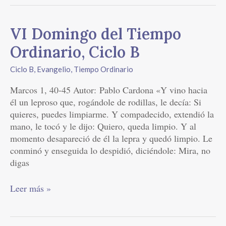
VI
VI Domingo del Tiempo
Domingo
Ordinario, Ciclo B
del
Tiempo
Ciclo B
,
Evangelio
,
Tiempo Ordinario
Ordinario,
Marcos 1, 40-45 Autor: Pablo Cardona «Y vino hacia
Ciclo
él un leproso que, rogándole de rodillas, le decía: Si
B
quieres, puedes limpiarme. Y compadecido, extendió la
mano, le tocó y le dijo: Quiero, queda limpio. Y al
momento desapareció de él la lepra y quedó limpio. Le
conminó y enseguida lo despidió, diciéndole: Mira, no
digas
Leer más »