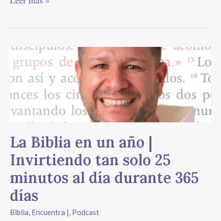
Leer más »
La
Biblia
en
un
año
|
Invirtiendo
tan
La Biblia en un año |
solo
Invirtiendo tan solo 25
25
minutos
minutos al día durante 365
al
días
día
durante
Biblia
,
Encuentra |
,
Podcast
365