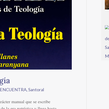
gía
S ENCUENTRA
,
Santoral
arácter manual que se escribe
e la era patrística y llega hasta