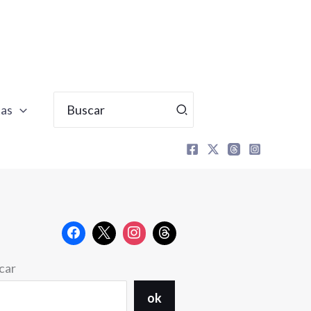
Buscar
tas
por:
car
ok