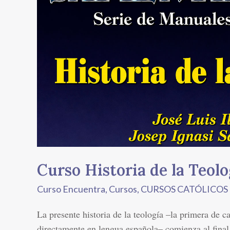
de
la
Teología
Curso Historia de la Teolo
Curso Encuentra
,
Cursos
,
CURSOS CATÓLICO
La presente historia de la teología –la primera de c
directamente en lengua española– comienza al final d