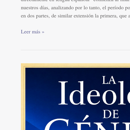
nuestros días, analizando por lo tanto, el período po
en dos partes, de similar extensión la primera, que 
Leer más »
Curso
La
ideología
de
género