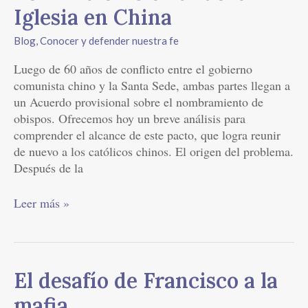
el
Iglesia en China
“cisma”
de
Blog
,
Conocer y defender nuestra fe
la
Luego de 60 años de conflicto entre el gobierno
Iglesia
comunista chino y la Santa Sede, ambas partes llegan a
en
un Acuerdo provisional sobre el nombramiento de
China
obispos. Ofrecemos hoy un breve análisis para
comprender el alcance de este pacto, que logra reunir
de nuevo a los católicos chinos. El origen del problema.
Después de la
Leer más »
El
El desafío de Francisco a la
desafío
mafia