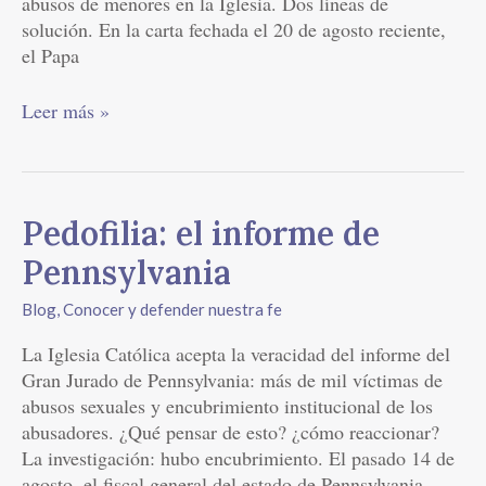
abusos de menores en la Iglesia. Dos líneas de
solución. En la carta fechada el 20 de agosto reciente,
el Papa
Leer más »
Pedofilia:
Pedofilia: el informe de
el
Pennsylvania
informe
de
Blog
,
Conocer y defender nuestra fe
Pennsylvania
La Iglesia Católica acepta la veracidad del informe del
Gran Jurado de Pennsylvania: más de mil víctimas de
abusos sexuales y encubrimiento institucional de los
abusadores. ¿Qué pensar de esto? ¿cómo reaccionar?
La investigación: hubo encubrimiento. El pasado 14 de
agosto, el fiscal general del estado de Pennsylvania