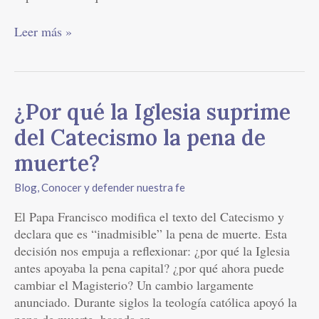
Leer más »
¿Por
¿Por qué la Iglesia suprime
qué
del Catecismo la pena de
la
Iglesia
muerte?
suprime
Blog
,
Conocer y defender nuestra fe
del
Catecismo
El Papa Francisco modifica el texto del Catecismo y
la
declara que es “inadmisible” la pena de muerte. Esta
pena
decisión nos empuja a reflexionar: ¿por qué la Iglesia
de
antes apoyaba la pena capital? ¿por qué ahora puede
muerte?
cambiar el Magisterio? Un cambio largamente
anunciado. Durante siglos la teología católica apoyó la
pena de muerte, basada en