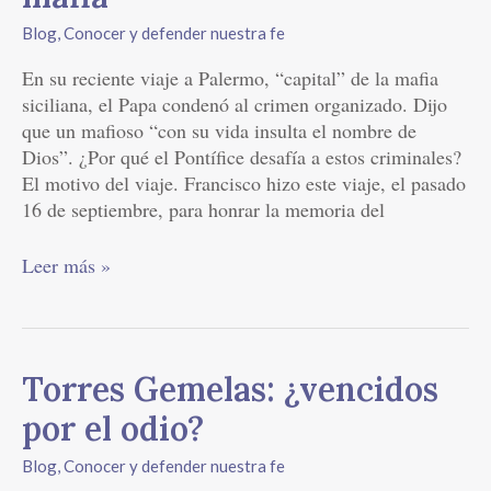
de
Francisco
Blog
,
Conocer y defender nuestra fe
a
En su reciente viaje a Palermo, “capital” de la mafia
la
siciliana, el Papa condenó al crimen organizado. Dijo
mafia
que un mafioso “con su vida insulta el nombre de
Dios”. ¿Por qué el Pontífice desafía a estos criminales?
El motivo del viaje. Francisco hizo este viaje, el pasado
16 de septiembre, para honrar la memoria del
Leer más »
Torres
Torres Gemelas: ¿vencidos
Gemelas:
por el odio?
¿vencidos
por
Blog
,
Conocer y defender nuestra fe
el