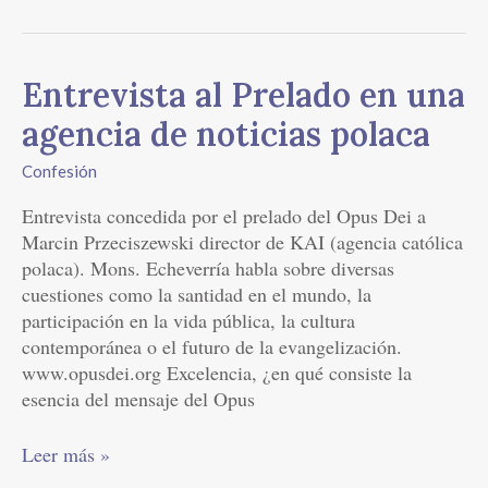
Entrevista
Entrevista al Prelado en una
al
agencia de noticias polaca
Prelado
en
Confesión
una
Entrevista concedida por el prelado del Opus Dei a
agencia
Marcin Przeciszewski director de KAI (agencia católica
de
polaca). Mons. Echeverría habla sobre diversas
noticias
cuestiones como la santidad en el mundo, la
polaca
participación en la vida pública, la cultura
contemporánea o el futuro de la evangelización.
www.opusdei.org Excelencia, ¿en qué consiste la
esencia del mensaje del Opus
Leer más »