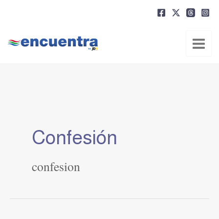
Ir
al
contenido
Confesión
confesion