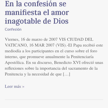
En
En la confesión se
la
manifiesta el amor
confesión
se
inagotable de Dios
manifiesta
Confesión
el
amor
Viernes, 16 de marzo de 2007 VIS CIUDAD DEL
inagotable
VATICANO, 16 MAR 2007 (VIS).-El Papa recibió este
de
mediodía a los participantes en el curso sobre el foro
Dios
interno, que promueve anualmente la Penitenciaría
Apostólica. En su discurso, Benedicto XVI ofreció unas
reflexiones sobre la importancia del sacramento de la
Penitencia y la necesidad de que […]
Leer más »