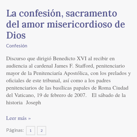
La
La confesión, sacramento
confesión,
del amor misericordioso de
sacramento
del
Dios
amor
Confesión
misericordioso
de
Discurso que dirigió Benedicto XVI al recibir en
Dios
audiencia al cardenal James F. Stafford, penitenciario
mayor de la Penitenciaría Apostólica, con los prelados y
oficiales de este tribunal, así como a los padres
penitenciarios de las basílicas papales de Roma Ciudad
del Vaticano, 19 de febrero de 2007. El sábado de la
historia Joseph
Leer más »
Páginas:
1
2