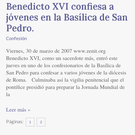
Benedicto
Benedicto XVI confiesa a
XVI
jóvenes en la Basílica de San
confiesa
a
Pedro.
jóvenes
Confesión
en
la
Viernes, 30 de marzo de 2007 www.zenit.org
Basílica
Benedicto XVI, como un sacerdote más, entró este
de
jueves en uno de los confesionarios de la Basílica de
San
San Pedro para confesar a varios jóvenes de la diócesis
Pedro.
de Roma. Culminaba así la vigilia penitencial que el
pontífice presidió para preparar la Jornada Mundial de
la
Leer más »
Páginas:
1
2