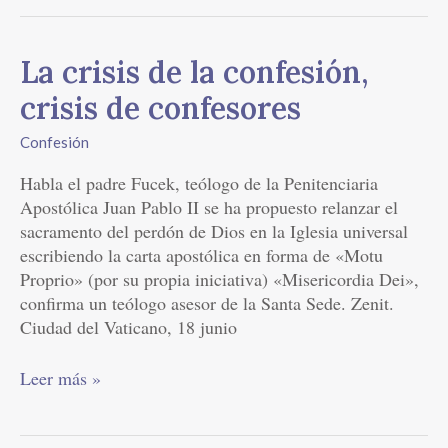
La
La crisis de la confesión,
crisis
crisis de confesores
de
la
Confesión
confesión,
Habla el padre Fucek, teólogo de la Penitenciaria
crisis
Apostólica Juan Pablo II se ha propuesto relanzar el
de
sacramento del perdón de Dios en la Iglesia universal
confesores
escribiendo la carta apostólica en forma de «Motu
Proprio» (por su propia iniciativa) «Misericordia Dei»,
confirma un teólogo asesor de la Santa Sede. Zenit.
Ciudad del Vaticano, 18 junio
Leer más »