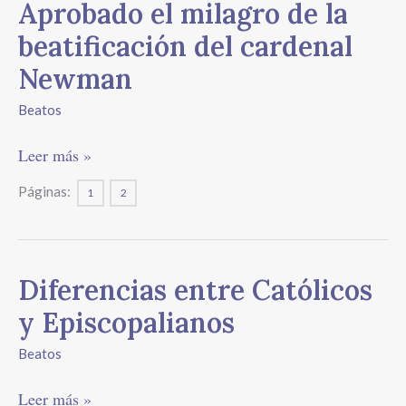
Aprobado
Aprobado el milagro de la
el
beatificación del cardenal
milagro
de
Newman
la
Beatos
beatificación
del
Leer más »
cardenal
Newman
Páginas:
1
2
Diferencias
Diferencias entre Católicos
entre
y Episcopalianos
Católicos
y
Beatos
Episcopalianos
Leer más »