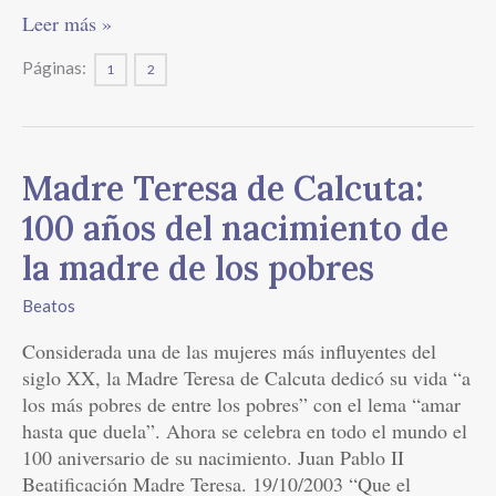
Leer más »
Páginas:
1
2
Madre
Madre Teresa de Calcuta:
Teresa
100 años del nacimiento de
de
Calcuta:
la madre de los pobres
100
Beatos
años
del
Considerada una de las mujeres más influyentes del
nacimiento
siglo XX, la Madre Teresa de Calcuta dedicó su vida “a
de
los más pobres de entre los pobres” con el lema “amar
la
hasta que duela”. Ahora se celebra en todo el mundo el
madre
100 aniversario de su nacimiento. Juan Pablo II
de
Beatificación Madre Teresa. 19/10/2003 “Que el