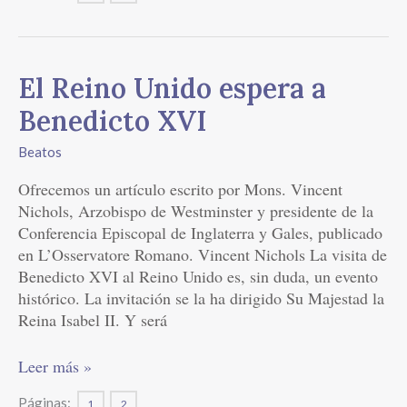
El
El Reino Unido espera a
Reino
Benedicto XVI
Unido
espera
Beatos
a
Ofrecemos un artículo escrito por Mons. Vincent
Benedicto
Nichols, Arzobispo de Westminster y presidente de la
XVI
Conferencia Episcopal de Inglaterra y Gales, publicado
en L’Osservatore Romano. Vincent Nichols La visita de
Benedicto XVI al Reino Unido es, sin duda, un evento
histórico. La invitación se la ha dirigido Su Majestad la
Reina Isabel II. Y será
Leer más »
Páginas:
1
2