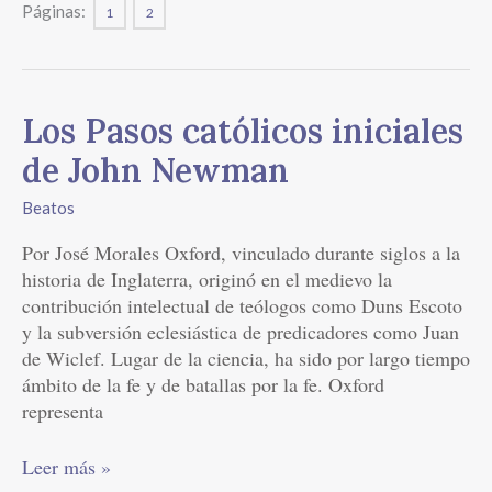
Páginas:
1
2
Los
Los Pasos católicos iniciales
Pasos
de John Newman
católicos
iniciales
Beatos
de
Por José Morales Oxford, vinculado durante siglos a la
John
historia de Inglaterra, originó en el medievo la
Newman
contribución intelectual de teólogos como Duns Escoto
y la subversión eclesiástica de predicadores como Juan
de Wiclef. Lugar de la ciencia, ha sido por largo tiempo
ámbito de la fe y de batallas por la fe. Oxford
representa
Leer más »