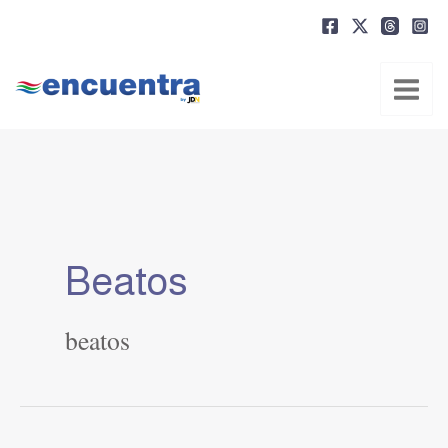
Ir
al
contenido
Beatos
beatos