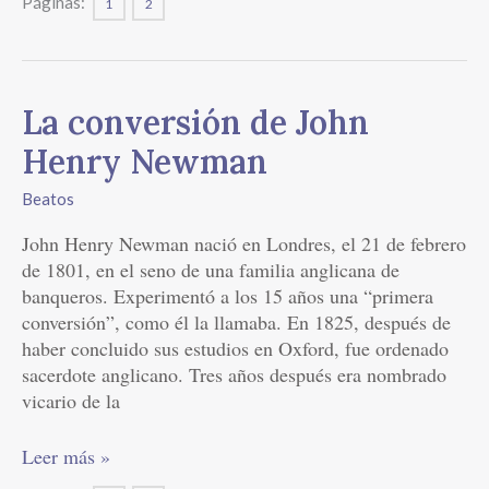
Páginas:
1
2
La
La conversión de John
conversión
Henry Newman
de
John
Beatos
Henry
John Henry Newman nació en Londres, el 21 de febrero
Newman
de 1801, en el seno de una familia anglicana de
banqueros. Experimentó a los 15 años una “primera
conversión”, como él la llamaba. En 1825, después de
haber concluido sus estudios en Oxford, fue ordenado
sacerdote anglicano. Tres años después era nombrado
vicario de la
Leer más »