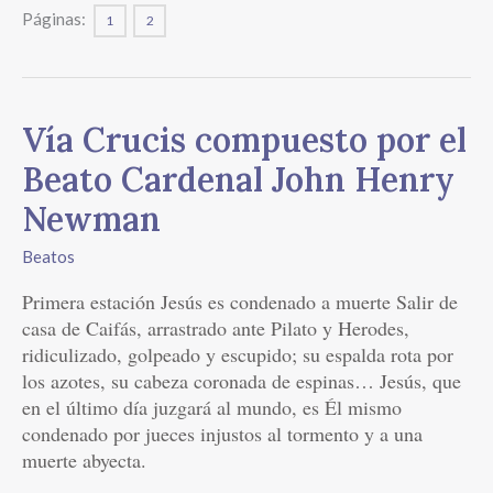
Páginas:
1
2
Vía
Vía Crucis compuesto por el
Crucis
Beato Cardenal John Henry
compuesto
por
Newman
el
Beatos
Beato
Cardenal
Primera estación Jesús es condenado a muerte Salir de
John
casa de Caifás, arrastrado ante Pilato y Herodes,
Henry
ridiculizado, golpeado y escupido; su espalda rota por
Newman
los azotes, su cabeza coronada de espinas… Jesús, que
en el último día juzgará al mundo, es Él mismo
condenado por jueces injustos al tormento y a una
muerte abyecta.