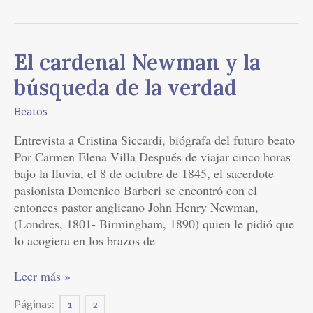
El
El cardenal Newman y la
cardenal
búsqueda de la verdad
Newman
y
Beatos
la
Entrevista a Cristina Siccardi, biógrafa del futuro beato
búsqueda
Por Carmen Elena Villa Después de viajar cinco horas
de
bajo la lluvia, el 8 de octubre de 1845, el sacerdote
la
pasionista Domenico Barberi se encontró con el
verdad
entonces pastor anglicano John Henry Newman,
(Londres, 1801- Birmingham, 1890) quien le pidió que
lo acogiera en los brazos de
Leer más »
Páginas:
1
2