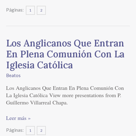
Páginas:
1
2
Los
Los Anglicanos Que Entran
Anglicanos
En Plena Comunión Con La
Que
Entran
Iglesia Católica
En
Beatos
Plena
Comunión
Los Anglicanos Que Entran En Plena Comunión Con
Con
La Iglesia Católica View more presentations from P.
La
Guillermo Villarreal Chapa.
Iglesia
Católica
Leer más »
Páginas:
1
2