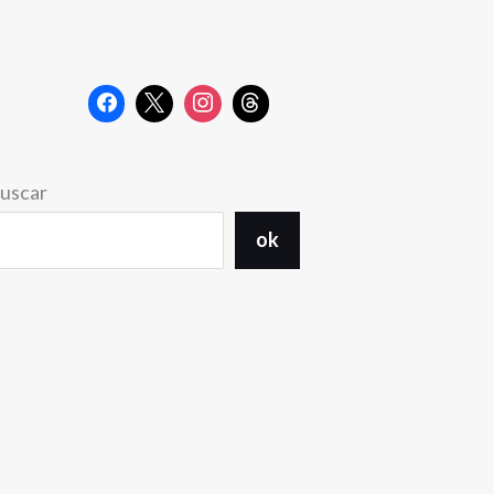
uscar
ok