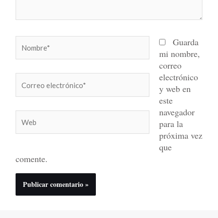
Nombre*
Guarda
mi nombre,
correo
electrónico
Correo
y web en
electrónico*
este
navegador
Web
para la
próxima vez
que
comente.