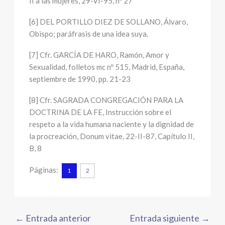
II a las mujeres, 29-VI-95, nº 27
[6] DEL PORTILLO DIEZ DE SOLLANO, Álvaro,
Obispo; paráfrasis de una idea suya.
[7] Cfr. GARCÍA DE HARO, Ramón, Amor y
Sexualidad, folletos mc nº 515, Madrid, España,
septiembre de 1990, pp. 21-23
[8] Cfr. SAGRADA CONGREGACIÓN PARA LA
DOCTRINA DE LA FE, Instrucción sobre el
respeto a la vida humana naciente y la dignidad de
la procreación, Donum vitae, 22-II-87, Capítulo II,
B, 8
Páginas:
1
2
←
Entrada anterior
Entrada siguiente
→