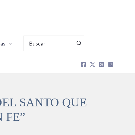
Buscar
tas
por:
DEL SANTO QUE
 FE”