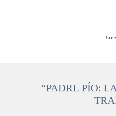
Ir
al
contenido
Cre
“PADRE PÍO: 
TRA