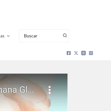
Buscar
tas
por: