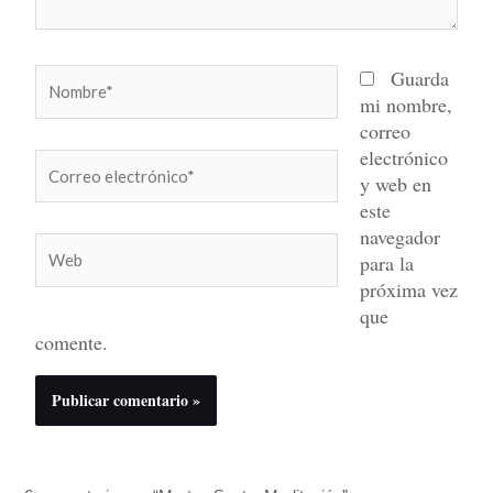
Nombre*
Guarda
mi nombre,
correo
electrónico
Correo
y web en
electrónico*
este
navegador
Web
para la
próxima vez
que
comente.