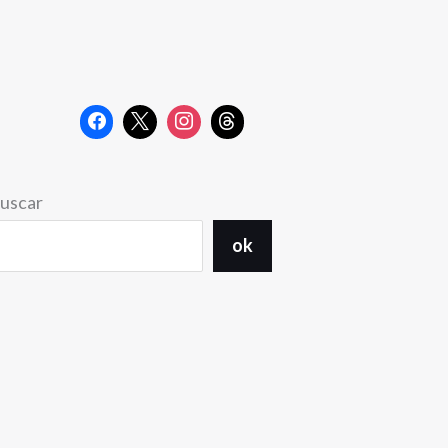
uscar
ok