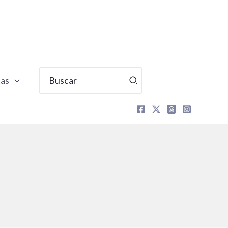
Buscar
tas
por: