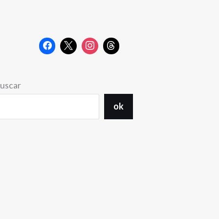
uscar
ok