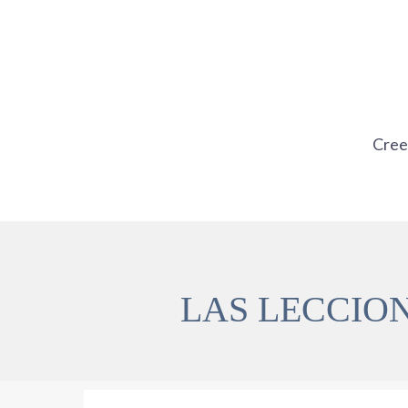
Ir
al
contenido
Cre
LAS LECCION