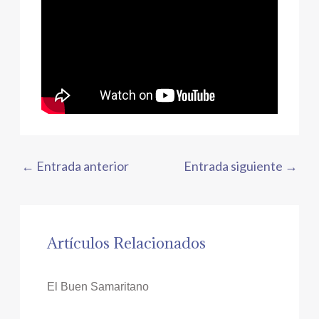
←
Entrada anterior
Entrada siguiente
→
Artículos Relacionados
El Buen Samaritano