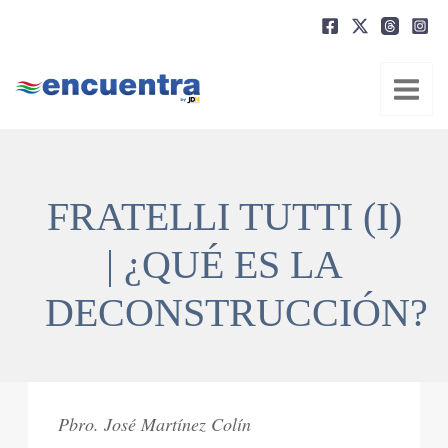
Ir
al
contenido
FRATELLI TUTTI (I)
| ¿QUÉ ES LA
DECONSTRUCCIÓN?
Pbro. José Martínez Colín