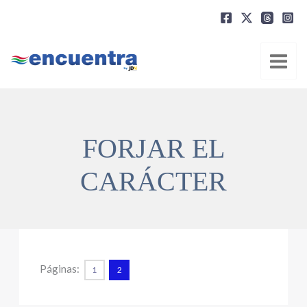
Ir
al
contenido
FORJAR EL
CARÁCTER
Páginas:
1
2