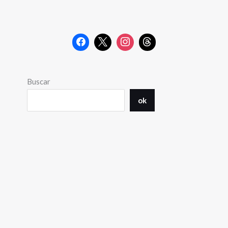
Buscar
ok