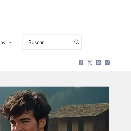
Buscar
tas
por: