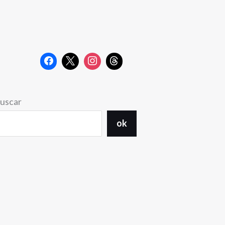
uscar
ok