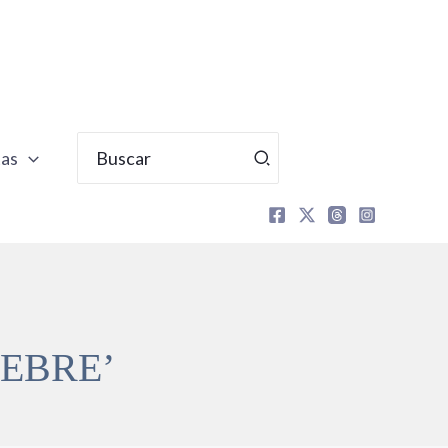
Buscar
tas
por:
SEBRE’