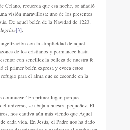
de Celano, recuerda que esa noche, se añadió
na visión maravillosa: uno de los presentes
sús. De aquel belén de la Navidad de 1223,
alegría»
[3]
.
angelización con la simplicidad de aquel
azones de los cristianos y permanece hasta
entar con sencillez la belleza de nuestra fe.
zó el primer belén expresa y evoca estos
 refugio para el alma que se esconde en la
os conmueve? En primer lugar, porque
 del universo, se abaja a nuestra pequeñez. El
otros, nos cautiva aún más viendo que Aquel
 de cada vida. En Jesús, el Padre nos ha dado
stamos desorientados y perdemos el rumbo; un