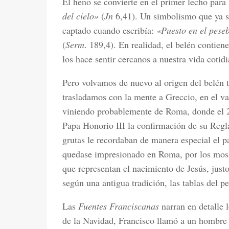
El heno se convierte en el primer lecho par
del cielo»
(
Jn
6,41). Un simbolismo que ya sa
captado cuando escribía:
«Puesto en el peseb
(
Serm
. 189,4). En realidad, el belén contien
los hace sentir cercanos a nuestra vida cotidi
Pero volvamos de nuevo al origen del belén
trasladamos con la mente a Greccio, en el val
viniendo probablemente de Roma, donde el 2
Papa Honorio III la confirmación de su Regla
grutas le recordaban de manera especial el p
quedase impresionado en Roma, por los mosa
que representan el nacimiento de Jesús, just
según una antigua tradición, las tablas del p
Las
Fuentes Franciscanas
narran en detalle 
de la Navidad, Francisco llamó a un hombre d