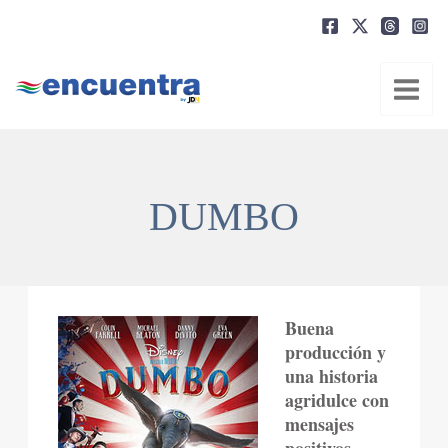
Ir
al
contenido
DUMBO
Buena
producción y
una historia
agridulce con
mensajes