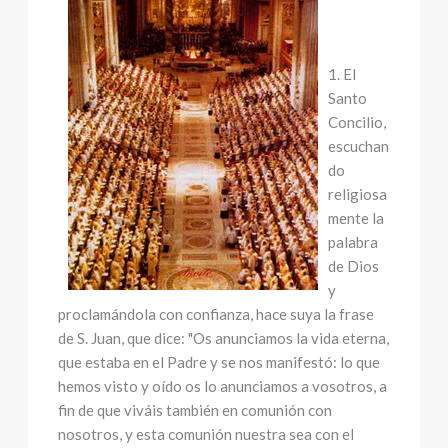
1. El
Santo
Concilio,
escuchan
do
religiosa
mente la
palabra
de Dios
y
proclamándola con confianza, hace suya la frase
de S. Juan, que dice: "Os anunciamos la vida eterna,
que estaba en el Padre y se nos manifestó: lo que
hemos visto y oído os lo anunciamos a vosotros, a
fin de que viváis también en comunión con
nosotros, y esta comunión nuestra sea con el