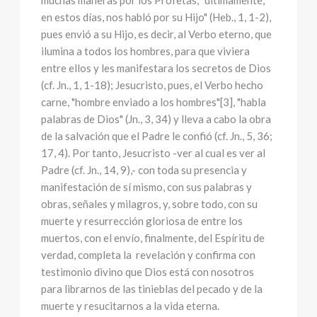
muchas maneras por los Profetas, "últimamente,
en estos días, nos habló por su Hijo" (Heb., 1, 1-2),
pues envió a su Hijo, es decir, al Verbo eterno, que
ilumina a todos los hombres, para que viviera
entre ellos y les manifestara los secretos de Dios
(cf. Jn., 1, 1-18); Jesucristo, pues, el Verbo hecho
carne, "hombre enviado a los hombres"[3], "habla
palabras de Dios" (Jn., 3, 34) y lleva a cabo la obra
de la salvación que el Padre le confió (cf. Jn., 5, 36;
17, 4). Por tanto, Jesucristo -ver al cual es ver al
Padre (cf. Jn., 14, 9),- con toda su presencia y
manifestación de sí mismo, con sus palabras y
obras, señales y milagros, y, sobre todo, con su
muerte y resurrección gloriosa de entre los
muertos, con el envío, finalmente, del Espíritu de
verdad, completa la revelación y confirma con
testimonio divino que Dios está con nosotros
para librarnos de las tinieblas del pecado y de la
muerte y resucitarnos a la vida eterna.