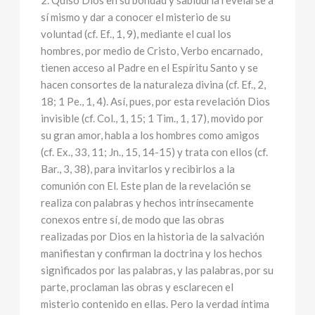
2. Quiso Dios en su bondad y sabiduría revelarse a
sí mismo y dar a conocer el misterio de su
voluntad (cf. Ef., 1, 9), mediante el cual los
hombres, por medio de Cristo, Verbo encarnado,
tienen acceso al Padre en el Espíritu Santo y se
hacen consortes de la naturaleza divina (cf. Ef., 2,
18; 1 Pe., 1, 4). Así, pues, por esta revelación Dios
invisible (cf. Col., 1, 15; 1 Tim., 1, 17), movido por
su gran amor, habla a los hombres como amigos
(cf. Ex., 33, 11; Jn., 15, 14-15) y trata con ellos (cf.
Bar., 3, 38), para invitarlos y recibirlos a la
comunión con El. Este plan de la revelación se
realiza con palabras y hechos intrínsecamente
conexos entre sí, de modo que las obras
realizadas por Dios en la historia de la salvación
manifiestan y confirman la doctrina y los hechos
significados por las palabras, y las palabras, por su
parte, proclaman las obras y esclarecen el
misterio contenido en ellas. Pero la verdad íntima