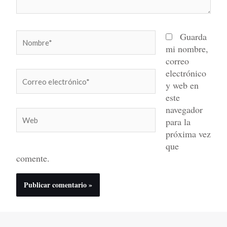
Nombre*
Guarda
mi nombre,
correo
electrónico
Correo
y web en
electrónico*
este
navegador
Web
para la
próxima vez
que
comente.