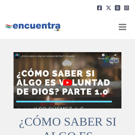
Ir
al
contenido
¿CÓMO SABER SI