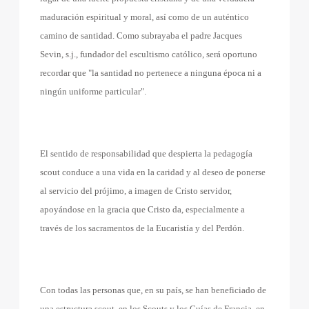
maduración espiritual y moral, así como de un auténtico
camino de santidad. Como subrayaba el padre Jacques
Sevin, s.j., fundador del escultismo católico, será oportuno
recordar que "la santidad no pertenece a ninguna época ni a
ningún uniforme particular".
El sentido de responsabilidad que despierta la pedagogía
scout conduce a una vida en la caridad y al deseo de ponerse
al servicio del prójimo, a imagen de Cristo servidor,
apoyándose en la gracia que Cristo da, especialmente a
través de los sacramentos de la Eucaristía y del Perdón.
Con todas las personas que, en su país, se han beneficiado de
una estructura scout, en los Scouts y los Guías de Francia, en