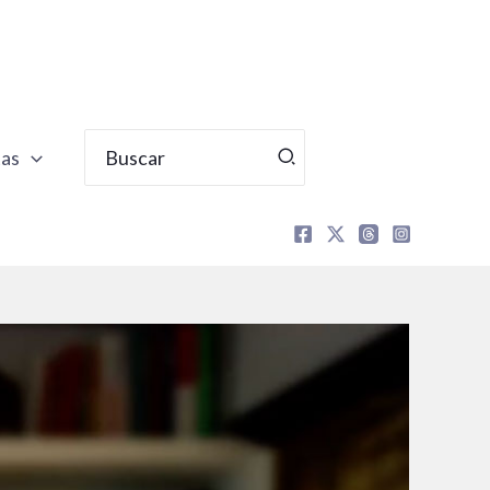
Buscar
tas
por: